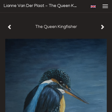
Lianne Van Der Plaat - The Queen Kingfisher
Tog
navi
The Queen Kingfisher