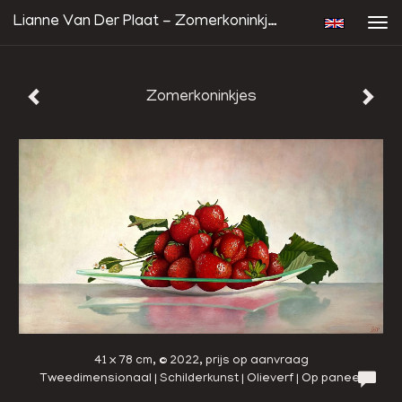
Lianne Van Der Plaat - Zomerkoninkjes
Tog
navi
Zomerkoninkjes
41 x 78 cm, © 2022, prijs op aanvraag
Tweedimensionaal | Schilderkunst | Olieverf | Op paneel